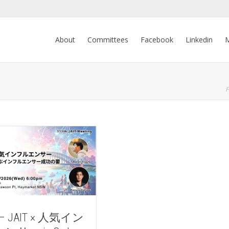
About
Committees
Facebook
Linkedin
M
F
h – JAIT × 人気イン