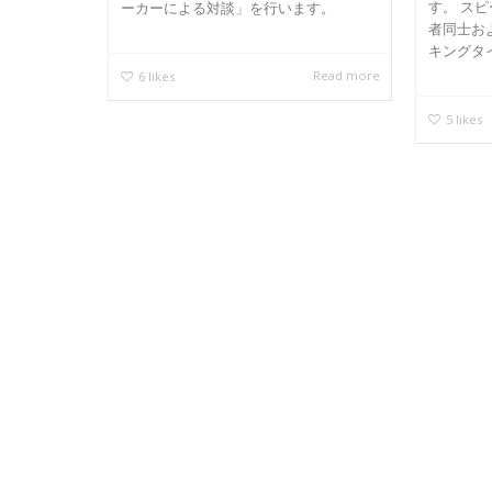
す。 ス
ーカーによる対談」を行います。
者同士お
キングタイ
Read more
6
likes
5
likes