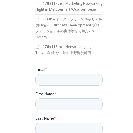
17th(117th) – Marketing Networking
Night in Melbourne @Quarterhouse
116th – オーストラリアでキャリアを
切り拓く ‐ Business Development プロ
フェッショナルの実体験から学ぶ‐ in
Sydney
17th(115th) – Networking night in
Tokyo @ 焼肉牛山道 上野御徒町店