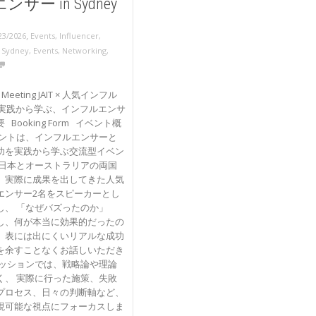
サー in Sydney
,
23/2026
Events
,
Influencer
,
,
Sydney
,
Events
,
Networking
,
IT Meeting JAIT × 人気インフル
& 実践から学ぶ、インフルエンサ
Booking Form イベント概
ベントは、インフルエンサーと
功を実践から学ぶ交流型イベン
 日本とオーストラリアの両国
、実際に成果を出してきた人気
エンサー2名をスピーカーとし
し、 「なぜバズったのか」
し、何が本当に効果的だったの
、表には出にくいリアルな成功
を余すことなくお話しいただき
セッションでは、戦略論や理論
く、 実際に行った施策、失敗
プロセス、日々の判断軸など、
現可能な視点にフォーカスしま