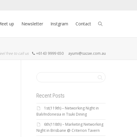
eet up
Newsletter
Instgram
Contact
eel free to call us
+6143 9999 650
ayumi@sazae.com.au
Recent Posts
1st(119th) – Networking Night in
Bali/Indonesia in Tsuki Dining
6th(118th) – Marketing Networking
Night in Brisbane @ Criterion Tavern