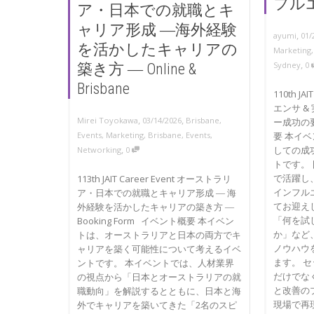
フルエン
ア・日本での就職とキ
ャリア形成 ―海外経験
,
ayumi
01/
を活かしたキャリアの
Marketing
,
Sydney
0
築き方 ― Online &
Brisbane
110th JA
エンサ 
,
,
Mirei Toyokawa
03/14/2026
Brisbane
,
ー成功の要 
要 本イ
Events
,
Marketing
,
Brisbane
,
Events
,
,
しての成
Networking
0
トです。
で活躍し
113th JAIT Career Event オーストラリ
インフル
ア・日本での就職とキャリア形成 ― 海
てお迎え
外経験を活かしたキャリアの築き方 ―
「何を試
Booking Form イベント概要 本イベン
か」など
トは、オーストラリアと日本の両方でキ
ノウハウ
ャリアを築く可能性について考えるイベ
ます。 
ントです。 本イベントでは、人材業界
だけでな
の視点から「日本とオーストラリアの就
と改善の
職動向」を解説するとともに、日本と海
現場で再
外でキャリアを築いてきた「2名のスピ