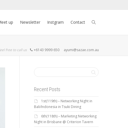
eet up
Newsletter
Instgram
Contact
eel free to call us
+6143 9999 650
ayumi@sazae.com.au
Recent Posts
1st(119th) – Networking Night in
Bali/Indonesia in Tsuki Dining
6th(118th) – Marketing Networking
Night in Brisbane @ Criterion Tavern