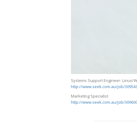
Systems Support Engineer- Linux/
http://www.seek.com.au/job/30954
Marketing Specialist
http://www.seek.com.au/job/30960