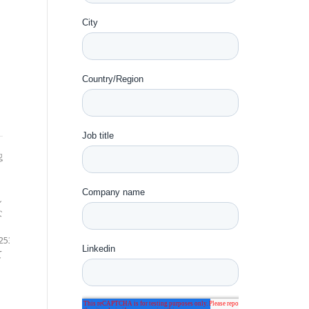
Software Support |
Sydney CBD | JAPANESE
SPEAKING
認
仕事の詳細は下記より、ご確認
に
ください。 サーバの管理関連
し
の仕事なので、ITに興味がある
な
方で、就職先を探している方も
チャンスかもしれないですね。
/25375460
http://www.seek.com.au/job/28813202
て
ご興味ある方は、ぜひ応募して
みてください。