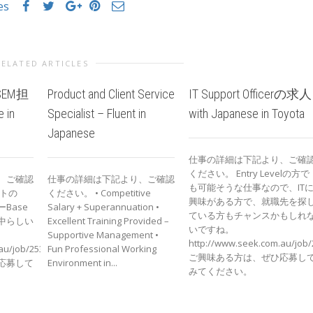
es
RELATED ARTICLES
EM担
Product and Client Service
IT Support Officerの求人
 in
Specialist – Fluent in
with Japanese in Toyota
Japanese
仕事の詳細は下記より、ご確
ください。 Entry Levelの方で
、ご確認
仕事の詳細は下記より、ご確認
も可能そうな仕事なので、IT
イトの
ください。 • Competitive
興味がある方で、就職先を探
Base
Salary + Superannuation •
ている方もチャンスかもしれ
中らしい
Excellent Training Provided –
いですね。
Supportive Management •
http://www.seek.com.au/job
au/job/25318830
Fun Professional Working
ご興味ある方は、ぜひ応募し
応募して
Environment in...
みてください。