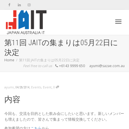
Toggl
第11回 JAITの集まりは05月22日に
決定
navig
Home
第11回 JAITの集まりは05月22日に決定
Feel free to call us
+6143 9999 650
ayumi@sazae.com.au
,
,
,
ayumi
Events
,
Event
0
04/28/2014
内容
今回も、交流を目的とした飲み会にしたいと思います。新しいメンバー
も増えましたので、皆さんで集まって情報交換してください。
参加希望の方は
こちら
から