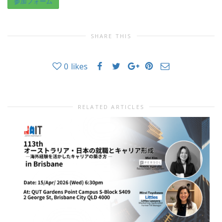
参加フォーム
SHARE THIS
0
likes
RELATED ARTICLES