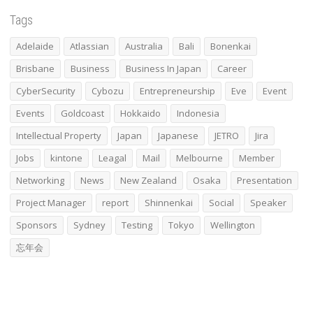
Tags
Adelaide
Atlassian
Australia
Bali
Bonenkai
Brisbane
Business
Business In Japan
Career
CyberSecurity
Cybozu
Entrepreneurship
Eve
Event
Events
Goldcoast
Hokkaido
Indonesia
Intellectual Property
Japan
Japanese
JETRO
Jira
Jobs
kintone
Leagal
Mail
Melbourne
Member
Networking
News
New Zealand
Osaka
Presentation
Project Manager
report
Shinnenkai
Social
Speaker
Sponsors
Sydney
Testing
Tokyo
Wellington
忘年会