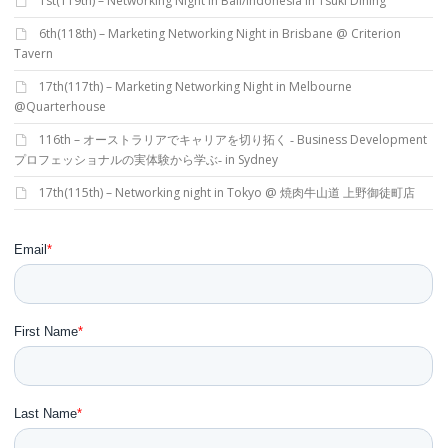
1st(119th) – Networking Night in Bali/Indonesia in Tsuki Dining
6th(118th) – Marketing Networking Night in Brisbane @ Criterion
Tavern
17th(117th) – Marketing Networking Night in Melbourne
@Quarterhouse
116th – オーストラリアでキャリアを切り拓く ‐ Business Development
プロフェッショナルの実体験から学ぶ‐ in Sydney
17th(115th) – Networking night in Tokyo @ 焼肉牛山道 上野御徒町店